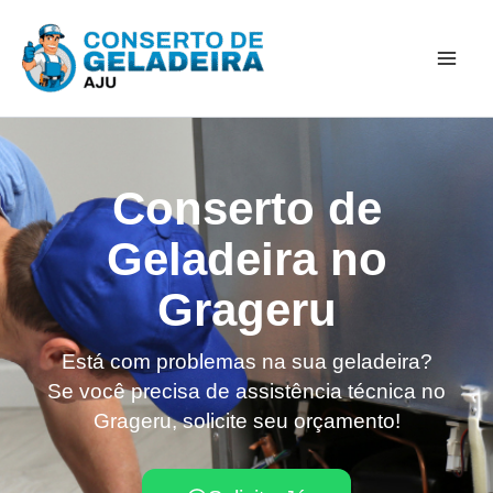
Ir
Mai
para
Men
o
conteúdo
Conserto de
Geladeira no
Grageru
Está com problemas na sua geladeira?
Se você precisa de assistência técnica no
Grageru, solicite seu orçamento!