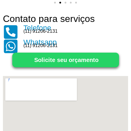
Contato para serviços
Telefone
(11) 91206-2131
Whatsapp
(11) 91206-2131
Solicite seu orçamento