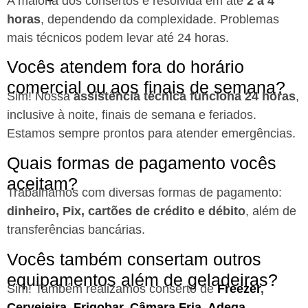
A maioria dos consertos é resolvida em até
2 a 4
horas
, dependendo da complexidade. Problemas
mais técnicos podem levar até 24 horas.
Vocês atendem fora do horário
comercial ou aos finais de semana?
Sim! Nossa
assistência técnica funciona 24 horas
,
inclusive à noite, finais de semana e feriados.
Estamos sempre prontos para atender emergências.
Quais formas de pagamento vocês
aceitam?
Trabalhamos com diversas formas de pagamento:
dinheiro, Pix, cartões de crédito e débito
, além de
transferências bancárias.
Vocês também consertam outros
equipamentos além de geladeiras?
Sim! Também realizamos conserto de
Freezer
,
Cervejeira
,
Frigobar
,
Câmara Fria
,
Adega