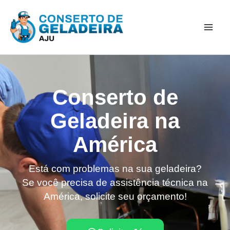
Ir
Mai
para
Men
o
conteúdo
Conserto de
Geladeira na
América
Está com problemas na sua geladeira?
Se você precisa de assistência técnica na
América, solicite seu orçamento!