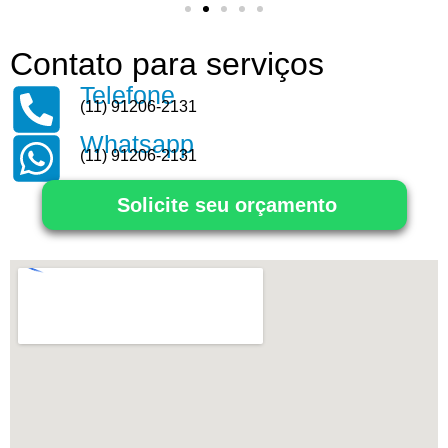
Contato para serviços
Telefone
(11) 91206-2131
Whatsapp
(11) 91206-2131
Solicite seu orçamento