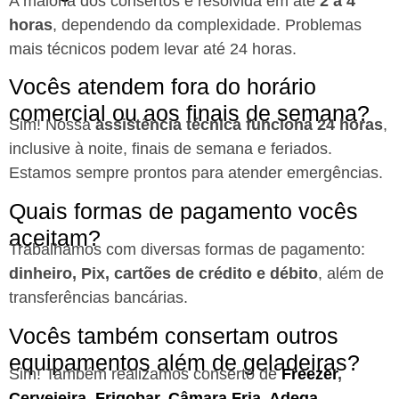
A maioria dos consertos é resolvida em até
2 a 4
horas
, dependendo da complexidade. Problemas
mais técnicos podem levar até 24 horas.
Vocês atendem fora do horário
comercial ou aos finais de semana?
Sim! Nossa
assistência técnica funciona 24 horas
,
inclusive à noite, finais de semana e feriados.
Estamos sempre prontos para atender emergências.
Quais formas de pagamento vocês
aceitam?
Trabalhamos com diversas formas de pagamento:
dinheiro, Pix, cartões de crédito e débito
, além de
transferências bancárias.
Vocês também consertam outros
equipamentos além de geladeiras?
Sim! Também realizamos conserto de
Freezer
,
Cervejeira
,
Frigobar
,
Câmara Fria
,
Adega