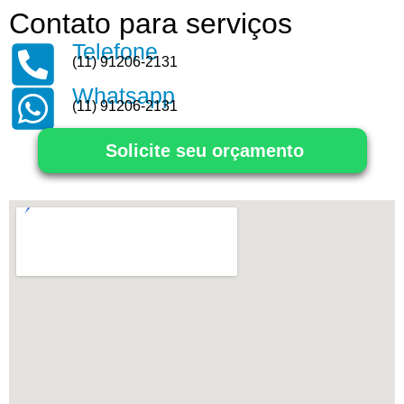
Contato para serviços
Telefone
(11) 91206-2131
Whatsapp
(11) 91206-2131
Solicite seu orçamento