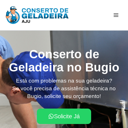
Ir
Mai
para
Men
o
conteúdo
Conserto de
Geladeira no Bugio
Está com problemas na sua geladeira?
Se você precisa de assistência técnica no
Bugio, solicite seu orçamento!
Solicite Já