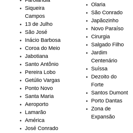
Olaria
Siqueira
São Conrado
Campos
Japãozinho
13 de Julho
Novo Paraíso
São José
Cirurgia
Inácio Barbosa
Salgado Filho
Coroa do Meio
Jardim
Jabotiana
Centenário
Santo Antônio
Suíssa
Pereira Lobo
Dezoito do
Getúlio Vargas
Forte
Ponto Novo
Santos Dumont
Santa Maria
Porto Dantas
Aeroporto
Zona de
Lamarão
Expansão
América
José Conrado