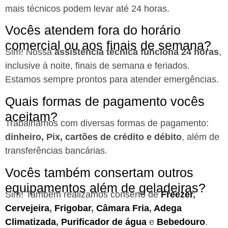
mais técnicos podem levar até 24 horas.
Vocês atendem fora do horário
comercial ou aos finais de semana?
Sim! Nossa
assistência técnica funciona 24 horas
,
inclusive à noite, finais de semana e feriados.
Estamos sempre prontos para atender emergências.
Quais formas de pagamento vocês
aceitam?
Trabalhamos com diversas formas de pagamento:
dinheiro, Pix, cartões de crédito e débito
, além de
transferências bancárias.
Vocês também consertam outros
equipamentos além de geladeiras?
Sim! Também realizamos conserto de
Freezer
,
Cervejeira
,
Frigobar
,
Câmara Fria
,
Adega
Climatizada
,
Purificador de água
e
Bebedouro
.