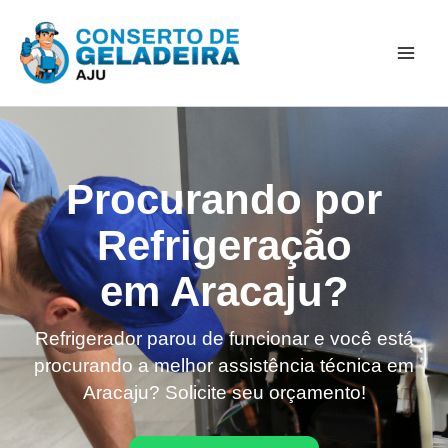
Ir
Mai
para
Men
o
conteúdo
Procurando por
Refrigeração
em Aracaju?
Refrigerador parou de funcionar e você está
procurando a melhor assistência técnica em
Aracaju? Solicite seu orçamento!