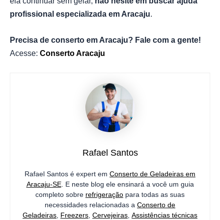
ela continuar sem gelar,
não hesite em buscar ajuda
profissional especializada em Aracaju
.
Precisa de conserto em Aracaju? Fale com a gente!
Acesse:
Conserto Aracaju
Rafael Santos
Rafael Santos é expert em
Conserto de Geladeiras em
Aracaju-SE
. E neste blog ele ensinará a você um guia
completo sobre
refrigeração
para todas as suas
necessidades relacionadas a
Conserto de
Geladeiras
,
Freezers
,
Cervejeiras
,
Assistências técnicas